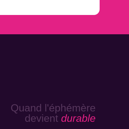
Quand l'éphémère
devient
durable