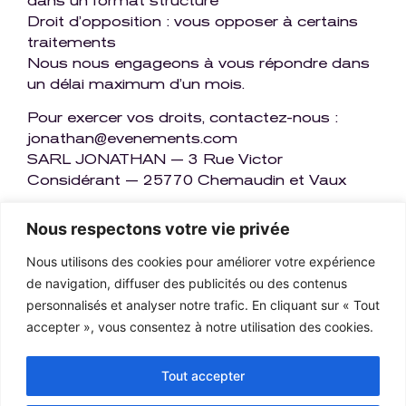
dans un format structuré
Droit d’opposition : vous opposer à certains
traitements
Nous nous engageons à vous répondre dans
un délai maximum d’un mois.
Pour exercer vos droits, contactez-nous :
jonathan@evenements.com
SARL JONATHAN — 3 Rue Victor
Considérant — 25770 Chemaudin et Vaux
Si vous estimez que vos droits ne sont pas
Nous respectons votre vie privée
respectés, vous pouvez introduire une
réclamation auprès de la CNIL : www.cnil.fr — 3
Nous utilisons des cookies pour améliorer votre expérience
Place de Fontenoy — 75007 Paris
de navigation, diffuser des publicités ou des contenus
personnalisés et analyser notre trafic. En cliquant sur « Tout
accepter », vous consentez à notre utilisation des cookies.
8. Sécurité des données
Nous mettons en œuvre toutes les mesures
Tout accepter
techniques et organisationnelles nécessaires
pour protéger vos données contre tout accès